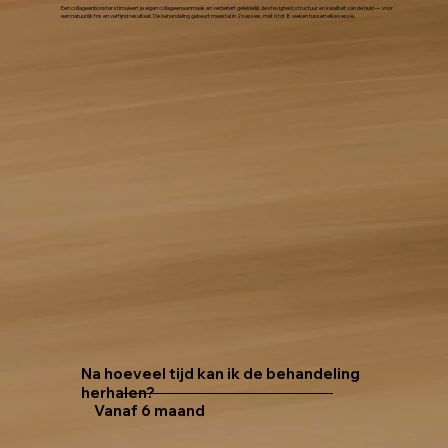
Een collageenbooster stimuleert je eigen collageenaanmaak en verbetert geleidelijk de stevigheid, structuur en kwaliteit van de huid — voor
een natuurlijk fris en verfijnd resultaat. De behandeling gebeurt meestal in 2 sessies, met 6 tot 8 weken tussen elke sessie.
Na hoeveel tijd kan ik de behandeling
herhalen?
Vanaf 6 maand