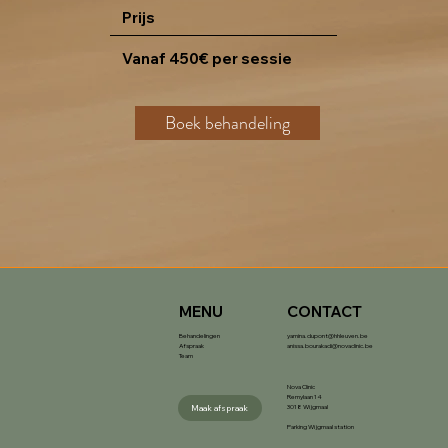
Prijs
Vanaf 450€ per sessie
Boek behandeling
MENU
CONTACT
Behandelingen
yamina.dupont@hhleuven.be
Afspraak
anissa.bourakadi@novaclinic.be
Team
Nova Clinic
Remylaan 14
3018 Wijgmaal
Maak afspraak
Parking Wijgmaal station